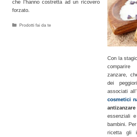
che l’hanno costretta ad un ricovero
forzato.
Categorie
Prodotti fai da te
Con la stagi
comparire
zanzare, ch
dei peggio
associati all
cosmetici na
antizanzare
essenziali e
bambini. Per
ricetta gli 