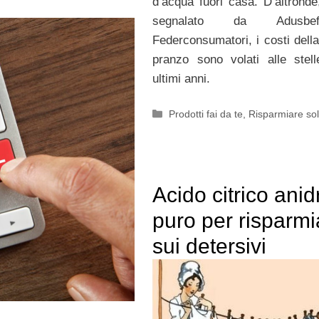
d’acqua fuori casa. D’altrond
segnalato da Adusb
Federconsumatori, i costi dell
pranzo sono volati alle stell
ultimi anni.
Categorie
Prodotti fai da te
,
Risparmiare sol
Acido citrico anid
puro per risparmi
sui detersivi