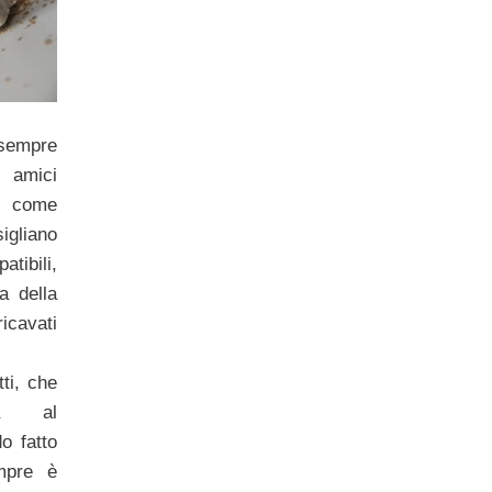
 sempre
 amici
no come
gliano
tibili,
a della
icavati
ti, che
ra al
o fatto
mpre è