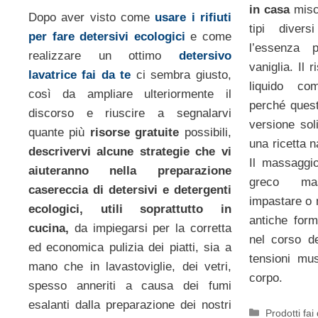
in casa
misce
Dopo aver visto come
usare i rifiuti
tipi divers
per fare detersivi ecologici
e come
l’essenza 
realizzare un ottimo
detersivo
vaniglia. Il 
lavatrice fai da te
ci sembra giusto,
liquido co
così da ampliare ulteriormente il
perché quest
discorso e riuscire a segnalarvi
versione so
quante più
risorse gratuite
possibili,
una ricetta 
descrivervi alcune strategie che vi
Il massaggio
aiuteranno nella preparazione
greco mas
casereccia di detersivi e detergenti
impastare o 
ecologici, utili soprattutto in
antiche form
cucina,
da impiegarsi per la corretta
nel corso de
ed economica pulizia dei piatti, sia a
tensioni mus
mano che in lavastoviglie, dei vetri,
corpo.
spesso anneriti a causa dei fumi
esalanti dalla preparazione dei nostri
Categorie
Prodotti fai