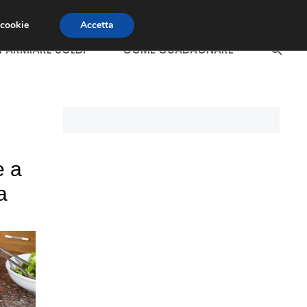
 cookie
Accetta
SPARMIARE SOLDI
COME GUADAGNARE
e a
a