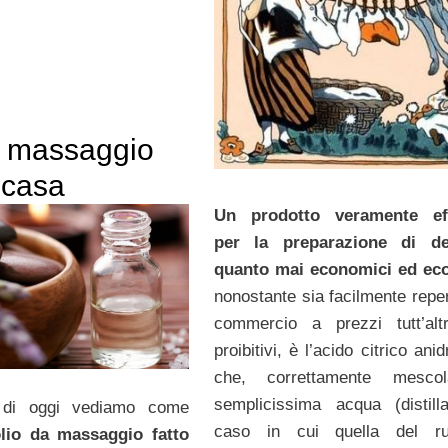
a massaggio
n casa
Un prodotto veramente eff
per la preparazione di det
quanto mai economici ed eco
nonostante sia facilmente reper
commercio a prezzi tutt’alt
proibitivi, è l’acido citrico ani
che, correttamente mesco
semplicissima acqua (distill
lo di oggi vediamo come
caso in cui quella del rub
olio da massaggio fatto