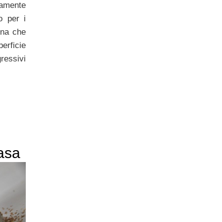
amente
o per i
cina che
rficie
ressivi
asa