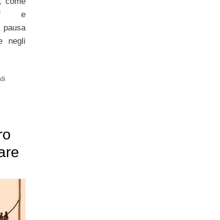
e, come
ef e
a pausa
e negli
di
ro
are