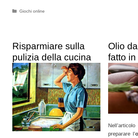
Categorie
Giochi online
Risparmiare sulla
Olio d
pulizia della cucina
fatto i
Nell’artico
preparare l’