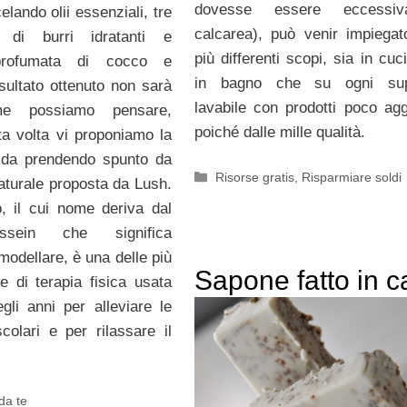
dovesse essere eccessiv
lando olii essenziali, tre
calcarea), può venir impiegat
i di burri idratanti e
più differenti scopi, sia in cu
profumata di cocco e
in bagno che su ogni supe
risultato ottenuto non sarà
lavabile con prodotti poco agg
me possiamo pensare,
poiché dalle mille qualità.
a volta vi proponiamo la
lida prendendo spunto da
Categorie
Risorse gratis
,
Risparmiare soldi
naturale proposta da Lush.
, il cui nome deriva dal
sein che significa
modellare, è una delle più
Sapone fatto in c
e di terapia fisica usata
gli anni per alleviare le
colari e per rilassare il
 da te