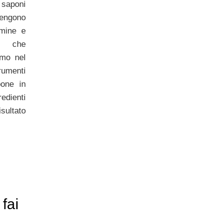
saponi
ngono
amine e
se che
amo nel
rumenti
pone in
edienti
sultato
fai