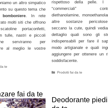
rispettoso della pelle. I 
oniamo un altro simpatico
“commerciali” conte
ento su questo tema che
diethanolamine, monoethanol
le
bomboniere
. In rete
altre sostanze pericolo
ato molti siti che offrono
seccano la cute, quindi vedi
atoline portaconfetti,
dettaglio quali sono gli st
in tulle, nastri e piccoli
indispensabili per fare il sa
che serviranno per
modo artigianale e quali ingr
are al meglio le vostre
aggiungere per ottenere un ri
soddisfacente.
 da te
Categorie
Prodotti fai da te
zare fai da te
Deodorante piedi 