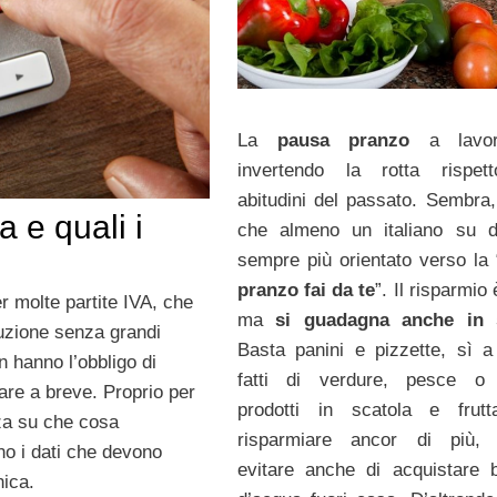
La
pausa pranzo
a lavo
invertendo la rotta rispett
abitudini del passato. Sembra, 
a e quali i
che almeno un italiano su d
sempre più orientato verso la 
pranzo fai da te
”. Il risparmio 
r molte partite IVA, che
ma
si guadagna anche in 
uzione senza grandi
Basta panini e pizzette, sì a
n hanno l’obbligo di
fatti di verdure, pesce o 
vare a breve. Proprio per
prodotti in scatola e frutt
zza su che cosa
risparmiare ancor di più, 
ono i dati che devono
evitare anche di acquistare bo
nica.