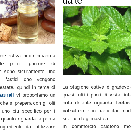
da te
one estiva incominciano a
 le prime punture di
e sono sicuramente uno
ri fastidi che vengono
La stagione estiva è gradevol
’estate, quindi in tema di
quasi tutti i punti di vista, inf
turali
vi proponiamo un
nota dolente riguarda
l’odor
che si prepara con gli olii
calzature
e in particolar mod
 uno più specifico per i
scarpe da ginnastica.
 quanto riguarda la prima
In commercio esistono molt
ingredienti da utilizzare