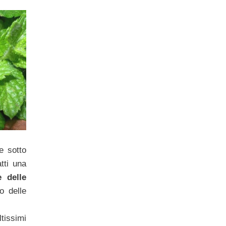
e sotto
atti una
e delle
o delle
issimi