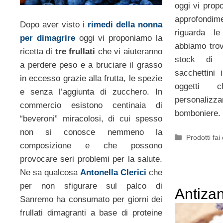
oggi vi prop
approfondim
Dopo aver visto i
rimedi della nonna
riguarda 
per dimagrire
oggi vi proponiamo la
abbiamo trov
ricetta di
tre frullati
che vi aiuteranno
stock di sc
a perdere peso e a bruciare il grasso
sacchettini 
in eccesso grazie alla frutta, le spezie
oggetti 
e senza l’aggiunta di zucchero. In
personalizz
commercio esistono centinaia di
bomboniere.
“beveroni” miracolosi, di cui spesso
non si conosce nemmeno la
Categorie
Prodotti fai
composizione e che possono
provocare seri problemi per la salute.
Ne sa qualcosa
Antonella Clerici
che
per non sfigurare sul palco di
Antizan
Sanremo ha consumato per giorni dei
frullati dimagranti a base di proteine