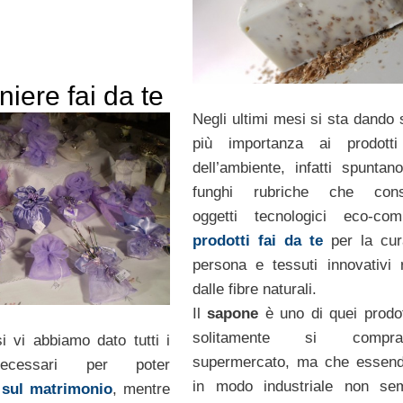
iere fai da te
Negli ultimi mesi si sta dando
più importanza ai prodotti
dell’ambiente, infatti spunta
funghi rubriche che consi
oggetti tecnologici eco-compa
prodotti fai da te
per la cur
persona e tessuti innovativi r
dalle fibre naturali.
Il
sapone
è uno di quei prodot
solitamente si comp
i vi abbiamo dato tutti i
supermercato, ma che essend
necessari per poter
in modo industriale non se
 sul matrimonio
, mentre