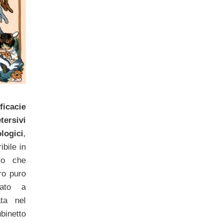
icacie
ersivi
logici
,
ibile in
ro che
dro puro
lato a
ata nel
inetto