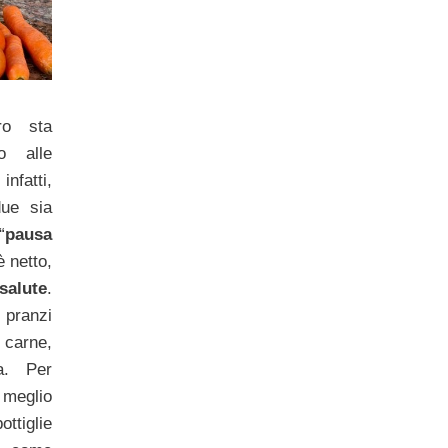
ro sta
o alle
infatti,
ue sia
“
pausa
è netto,
salute
.
 pranzi
carne,
a. Per
meglio
ttiglie