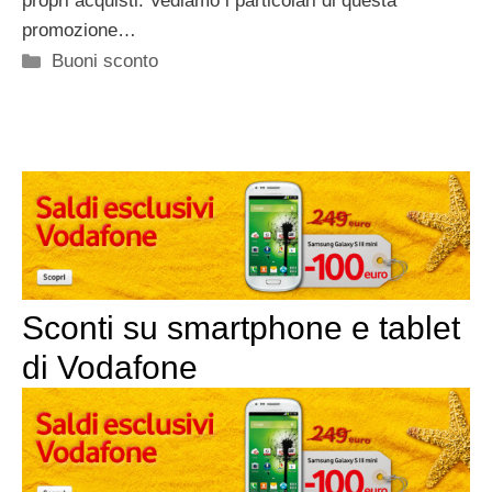
propri acquisti. Vediamo i particolari di questa
promozione…
Categorie
Buoni sconto
Sconti su smartphone e tablet
di Vodafone