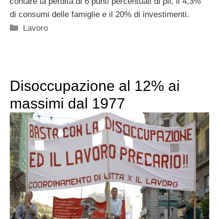
contare la perdita di 6 punti percentuali di pil, il 4,3%
di consumi delle famiglie e il 20% di investimenti.
Categorie
Lavoro
Disoccupazione al 12% ai
massimi dal 1977