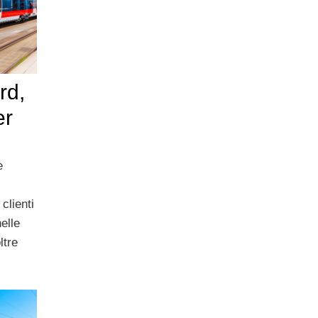
rd,
er
e
clienti
elle
ltre