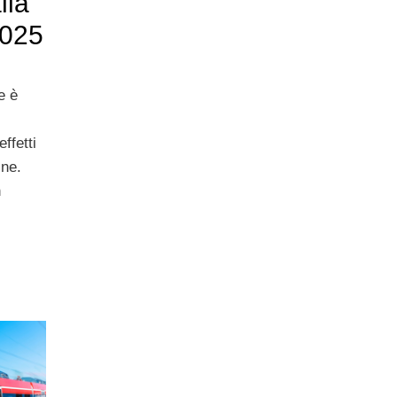
lla
2025
e è
effetti
ine.
n