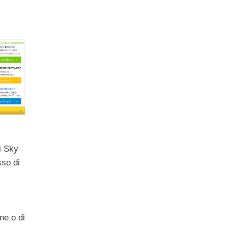
i Sky
sso di
one o di