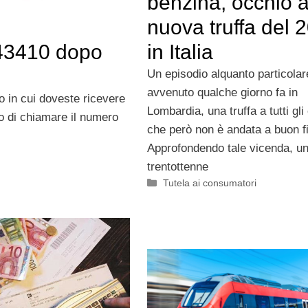
benzina, occhio a
nuova truffa del 
in Italia
343410 dopo
Un episodio alquanto particolar
avvenuto qualche giorno fa in
o in cui doveste ricevere
Lombardia, una truffa a tutti gli 
to di chiamare il numero
che però non è andata a buon f
Approfondendo tale vicenda, u
trentottenne
Categorie
Tutela ai consumatori