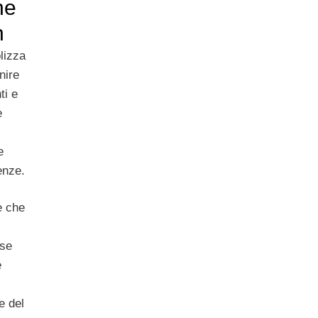
ne
n
lizza
nire
ti e
è
e
enze.
e che
ese
e
e del