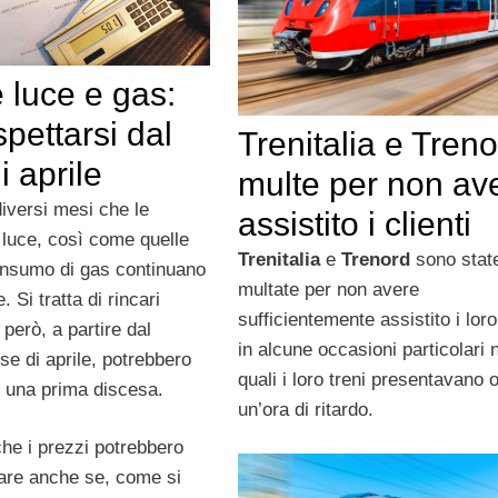
e luce e gas:
pettarsi dal
Trenitalia e Treno
 aprile
multe per non av
iversi mesi che le
assistito i clienti
a luce, così come quelle
Trenitalia
e
Trenord
sono stat
consumo di gas continuano
multate per non avere
 Si tratta di rincari
sufficientemente assistito i loro 
 però, a partire dal
in alcune occasioni particolari n
e di aprile, potrebbero
quali i loro treni presentavano o
e una prima discesa.
un’ora di ritardo.
 che i prezzi potrebbero
lare anche se, come si