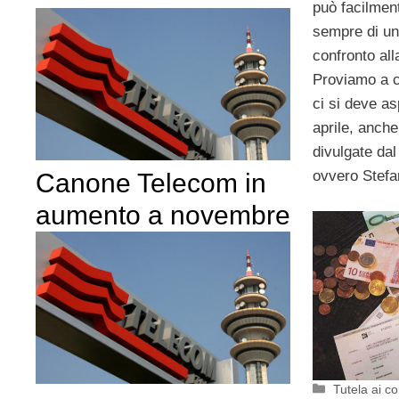
può facilment
sempre di un 
confronto all
Proviamo a c
ci si deve as
aprile, anche
divulgate da
ovvero Stefa
Canone Telecom in
aumento a novembre
Categorie
Tutela ai c