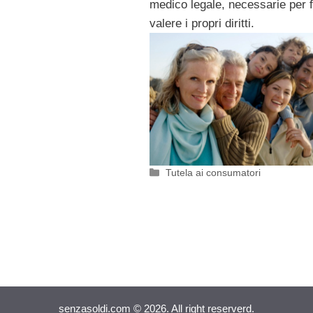
medico legale, necessarie per f
valere i propri diritti.
Categorie
Tutela ai consumatori
senzasoldi.com © 2026. All right reserverd.