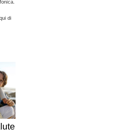
fonica.
qui di
lute