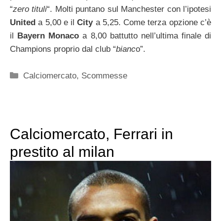
“
zero tituli
“. Molti puntano sul Manchester con l’ipotesi
United
a 5,00 e il
City
a 5,25. Come terza opzione c’è
il
Bayern Monaco
a 8,00 battutto nell’ultima finale di
Champions proprio dal club “
bianc
o”.
Categorie
Calciomercato
,
Scommesse
Calciomercato, Ferrari in
prestito al milan