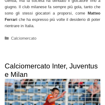
Genoa, ma la società ha blindato il giocatore fino a
giugno. Il club milanese fa sempre più gola, tanto che
sono gli stessi giocatori a proporsi, come
Matteo
Ferrari
che ha espresso più volte il desiderio di poter
rientrare in Italia.
Categorie
Calciomercato
Calciomercato Inter, Juventus
e Milan