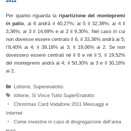
2012
Per quanto riguarda la
ripartizione del montepremi
in palio
, ai 6 andrà il 40,27%; ai 5 il 32,38%; ai 4 il
3,36%; ai 3 il 14,69% e ai 2 il 9,30%. Nel caso in cui
non dovesse essere centrato il 6, il 33,36% andrà ai 5;
l’8,40% ai 4; il 39,18% ai 3; il 19,06% ai 2. Se non
dovessero essere centrati né il 6 e né il 5, il 19,52%
del montepremi andrà ai 4; il 50,30% ai 3 e il 30,18%
ai 2.
Categorie
Lotterie
,
Superenalotto
Tag
lotterie
,
Si Vince Tutto SuperEnalotto
Christmas Card Vodafone 2011 Messaggi e
Internet
Come investire in caso di disgregazione dell’area
euro