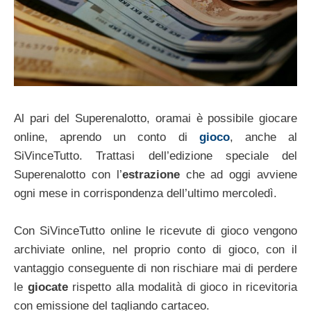
Al pari del Superenalotto, oramai è possibile giocare
online, aprendo un conto di
gioco
, anche al
SiVinceTutto. Trattasi dell’edizione speciale del
Superenalotto con l’
estrazione
che ad oggi avviene
ogni mese in corrispondenza dell’ultimo mercoledì.
Con SiVinceTutto online le ricevute di gioco vengono
archiviate online, nel proprio conto di gioco, con il
vantaggio conseguente di non rischiare mai di perdere
le
giocate
rispetto alla modalità di gioco in ricevitoria
con emissione del tagliando cartaceo.