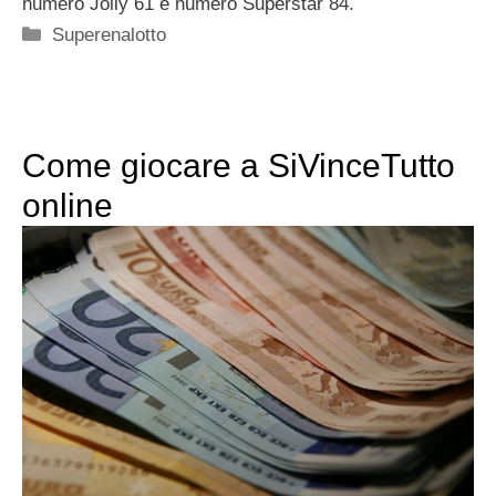
numero Jolly 61 e numero Superstar 84.
Categorie
Superenalotto
Come giocare a SiVinceTutto
online