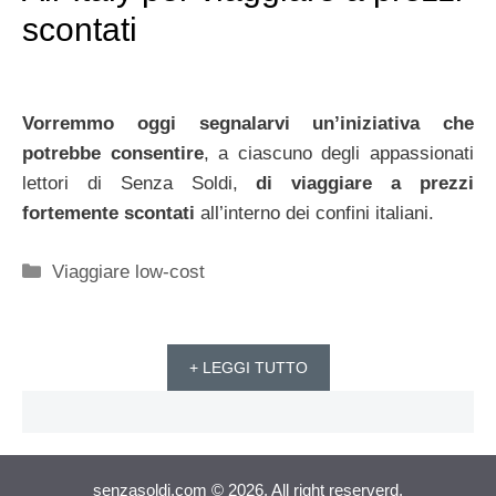
scontati
Vorremmo oggi segnalarvi un’iniziativa che
potrebbe consentire
, a ciascuno degli appassionati
lettori di Senza Soldi,
di viaggiare a prezzi
fortemente scontati
all’interno dei confini italiani.
Categorie
Viaggiare low-cost
+ LEGGI TUTTO
senzasoldi.com © 2026. All right reserverd.