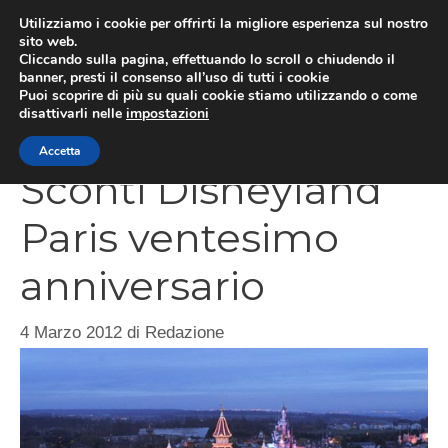
Vai
Utilizziamo i cookie per offrirti la migliore esperienza sul nostro
al
sito web.
Cliccando sulla pagina, effettuando lo scroll o chiudendo il
contenuto
MEN
banner, presti il consenso all’uso di tutti i cookie
Puoi scoprire di più su quali cookie stiamo utilizzando o come
disattivarli nelle
impostazioni
Accetta
Sconti Disneyland
Paris ventesimo
anniversario
4 Marzo 2012
di
Redazione