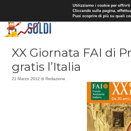
Vai
Utilizziamo i cookie per offrirt
Cliccando sulla pagina, effettua
al
Puoi scoprire di più su quali c
contenuto
XX Giornata FAI di P
gratis l’Italia
21 Marzo 2012
di
Redazione