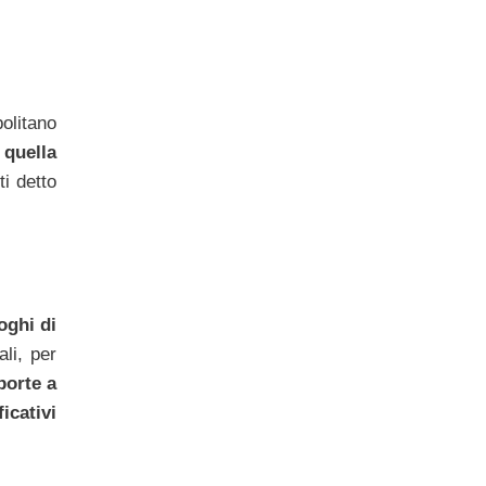
olitano
 quella
ti detto
oghi di
li, per
porte a
icativi