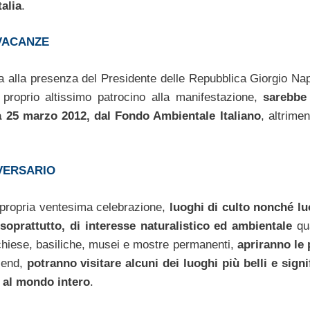
talia
.
VACANZE
ma alla presenza del Presidente delle Repubblica Giorgio Nap
 proprio altissimo patrocino alla manifestazione,
sarebbe
 25 marzo 2012, dal Fondo Ambientale Italiano
, altrimen
VERSARIO
a propria ventesima celebrazione,
luoghi di culto nonché lu
 soprattutto, di interesse naturalistico ed ambientale
qua
, chiese, basiliche, musei e mostre permanenti,
apriranno le 
-end,
potranno visitare alcuni dei luoghi più belli e signif
i al mondo intero
.