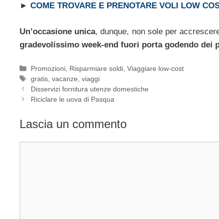
►
COME TROVARE E PRENOTARE VOLI LOW CO
Un’occasione unica
, dunque, non sole per accrescere
gradevolissimo week-end fuori porta godendo dei pr
Categorie
Promozioni
,
Risparmiare soldi
,
Viaggiare low-cost
Tag
gratis
,
vacanze
,
viaggi
Disservizi fornitura utenze domestiche
Riciclare le uova di Pasqua
Lascia un commento
Commento