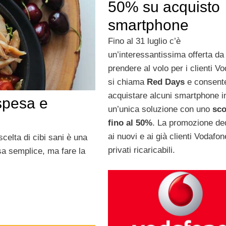
50% su acquisto
smartphone
Fino al 31 luglio c’è
un’interessantissima offerta da
prendere al volo per i clienti V
si chiama
Red Days
e consente
acquistare alcuni smartphone i
spesa e
un’unica soluzione con uno
sco
fino al 50%
. La promozione de
ai nuovi e ai già clienti Vodafon
scelta di cibi sani è una
privati ricaricabili.
sa semplice, ma fare la