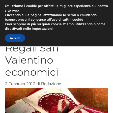
Vai
Utilizziamo i cookie per offrirti la migliore esperienza sul nostro
al
sito web.
Cliccando sulla pagina, effettuando lo scroll o chiudendo il
contenuto
MEN
banner, presti il consenso all’uso di tutti i cookie
Puoi scoprire di più su quali cookie stiamo utilizzando o come
disattivarli nelle
impostazioni
Accetta
Regali San
Valentino
economici
2 Febbraio 2012
di
Redazione