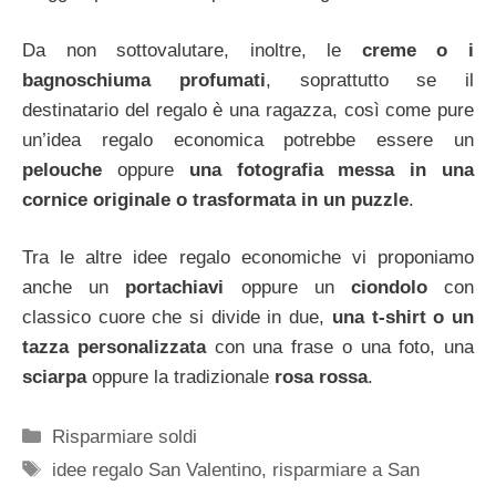
Da non sottovalutare, inoltre, le
creme o i
bagnoschiuma profumati
, soprattutto se il
destinatario del regalo è una ragazza, così come pure
un’idea regalo economica potrebbe essere un
pelouche
oppure
una fotografia messa in una
cornice originale o trasformata in un puzzle
.
Tra le altre idee regalo economiche vi proponiamo
anche un
portachiavi
oppure un
ciondolo
con
classico cuore che si divide in due,
una t-shirt o un
tazza personalizzata
con una frase o una foto, una
sciarpa
oppure la tradizionale
rosa rossa
.
Categorie
Risparmiare soldi
Tag
idee regalo San Valentino
,
risparmiare a San