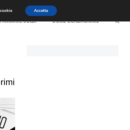
 cookie
Accetta
SPARMIARE SOLDI
COME GUADAGNARE
primi