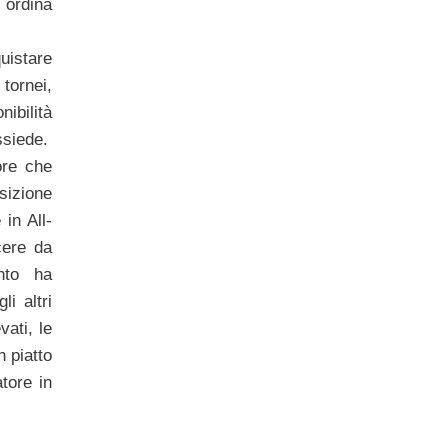
ordina
quistare
ornei,
ibilità
ssiede.
ore che
osizione
in All-
cere da
nto ha
i altri
vati, le
n piatto
atore in