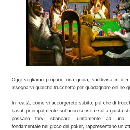
Oggi vogliamo proporvi una guida, suddivisa in dieci
insegnarvi qualche trucchetto per guadagnare online g
In realtà, come vi accorgerete subito, più che di trucchi 
basati principalmente sul buon senso e sulla giusta s
possano farvi sbancare, unitamente ad una co
fondamentale nel gioco del poker, rappresentano un ot