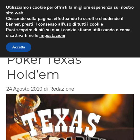
Vai
Utilizziamo i cookie per offrirti la migliore esperienza sul nostro
al
sito web.
Cliccando sulla pagina, effettuando lo scroll o chiudendo il
contenuto
MEN
banner, presti il consenso all’uso di tutti i cookie
Puoi scoprire di più su quali cookie stiamo utilizzando o come
disattivarli nelle
impostazioni
Accetta
Poker Texas
Hold’em
24 Agosto 2010
di
Redazione