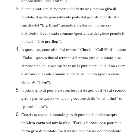
doppio dello “small blind”).
primo giro di
Siamo giunti ora al momento di effettuare il
puntate
, il quale generalmente parte dal giocatore posto alla
sinistra del “Big Blind” quando il dealer non ha ancora
distribuito alcuna carta comune (questa fase del gioco prende il
fase pre-flop
nome di “
“).
Check
Call Fold
A questa seguono altre fasi ovvero “
“, “
” oppure
Raise
“
“, questo fino al termine del primo giro di puntate, e se
almeno uno dei giocatori ha visto la puntata più alta il mazziere
distribuisce 3 carte comuni scoperte sul tavolo (questo viene
Flop
chiamato “
“).
secondo
Il primo giro di puntate è concluso, si da quindi il via al
giro
a partire questa volta dal giocatore dello “small blind” (o
“piccolo buio”).
scopre
Concluso anche il secondo giro di puntate, il dealer
un’altra carta sul tavolo
Turn
(fase “
“) facendo così partire il
terzo giro di puntate
con il medesimo criterio del precedente.