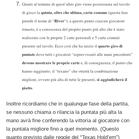
Giunti al termine di quest’altro giro viene posizionata sul tavolo
quinta, oltre che ultima, carta comune
di gioco la
(questa fase
River
prende il nome di “
“); a questo punto ciascun giocatore
rimasto, è a conoscenza del proprio punto più alto che è stato
realizzato con le proprie 2 carte personali e 5 carte comuni
quarto giro di
presenti sul tavolo. Ecco così che ha inizio il
puntate
dove tutti i giocatori “sopravvissuti alle mani precedenti”
devono mostrare le proprie carte
e, di conseguenza, il punto che
hanno raggiunto; il “texano” che otterrà la combinazione
si aggiudicherà il
migliore, ovvero più alta di tutte le presenti,
piatto
.
Inoltre ricordiamo che in qualunque fase della partita,
se nessuno chiama o rilancia la puntata più alta la
mano avrà fine conferendo la vittoria al giocatore con
la puntata migliore fino a quel momento. (Questo
quanto previsto dalle regole del “Texas Hold’em”)