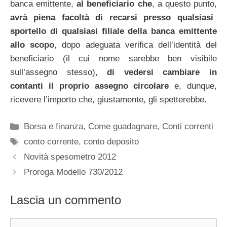
banca emittente,
al beneficiario che
, a questo punto,
avrà piena facoltà di recarsi presso qualsiasi
sportello di qualsiasi filiale della banca emittente
allo scopo
, dopo adeguata verifica dell’identità del
beneficiario (il cui nome sarebbe ben visibile
sull’assegno stesso),
di vedersi cambiare in
contanti il proprio assegno circolare
e, dunque,
ricevere l’importo che, giustamente, gli spetterebbe.
Categorie
Borsa e finanza
,
Come guadagnare
,
Conti correnti
Tag
conto corrente
,
conto deposito
Novità spesometro 2012
Proroga Modello 730/2012
Lascia un commento
Commento