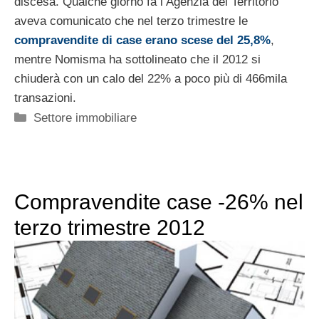
discesa. Qualche giorno fa l’Agenzia del Territorio
aveva comunicato che nel terzo trimestre le
compravendite di case erano scese del 25,8%
,
mentre Nomisma ha sottolineato che il 2012 si
chiuderà con un calo del 22% a poco più di 466mila
transazioni.
Categorie
Settore immobiliare
Compravendite case -26% nel
terzo trimestre 2012