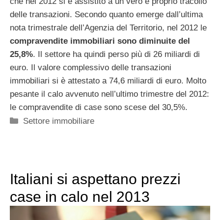
che nel 2012 si è assistito a un vero e proprio tracollo
delle transazioni. Secondo quanto emerge dall’ultima
nota trimestrale dell’Agenzia del Territorio, nel 2012 le
compravendite immobiliari sono diminuite del
25,8%
. Il settore ha quindi perso più di 26 miliardi di
euro. Il valore complessivo delle transazioni
immobiliari si è attestato a 74,6 miliardi di euro. Molto
pesante il calo avvenuto nell’ultimo trimestre del 2012:
le compravendite di case sono scese del 30,5%.
Categorie
Settore immobiliare
Italiani si aspettano prezzi
case in calo nel 2013