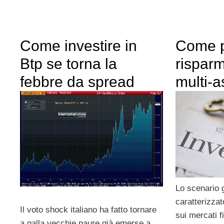
Come investire in
Come p
Btp se torna la
risparm
febbre da spread
multi-a
Lo scenario g
caratterizzat
Il voto shock italiano ha fatto tornare
sui mercati f
a galla vecchie paure già emerse a