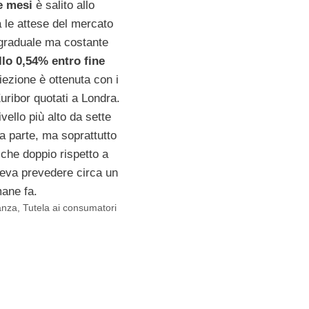
re mesi
è salito allo
 le attese del mercato
graduale ma costante
allo 0,54% entro fine
iezione è ottenuta con i
Euribor quotati a Londra.
livello più alto da sette
a parte, ma soprattutto
ù che doppio rispetto a
teva prevedere circa un
mane fa.
anza
,
Tutela ai consumatori