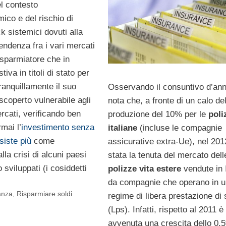
l contesto
co e del rischio di
k sistemici dovuti alla
pendenza fra i vari mercati
risparmiatore che in
iva in titoli di stato per
ranquillamente il suo
Osservando il consuntivo d’ann
 scoperto vulnerabile agli
nota che, a fronte di un calo del
rcati, verificando ben
produzione del 10% per le
poli
mai l’
investimento senza
italiane
(incluse le compagnie
siste più
come
assicurative extra-Ue), nel 201
lla crisi di alcuni paesi
stata la tenuta del mercato dell
 sviluppati (i cosiddetti
polizze vita estere
vendute in I
da compagnie che operano in u
anza
,
Risparmiare soldi
regime di libera prestazione di 
(Lps). Infatti, rispetto al 2011 è
avvenuta una crescita dello 0,