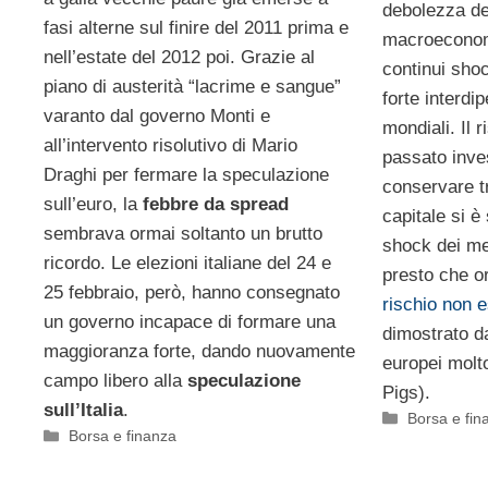
debolezza de
fasi alterne sul finire del 2011 prima e
macroeconomi
nell’estate del 2012 poi. Grazie al
continui shoc
piano di austerità “lacrime e sangue”
forte interdi
varanto dal governo Monti e
mondiali. Il 
all’intervento risolutivo di Mario
passato invest
Draghi per fermare la speculazione
conservare t
sull’euro, la
febbre da spread
capitale si è
sembrava ormai soltanto un brutto
shock dei me
ricordo. Le elezioni italiane del 24 e
presto che or
25 febbraio, però, hanno consegnato
rischio non e
un governo incapace di formare una
dimostrato da
maggioranza forte, dando nuovamente
europei molto
campo libero alla
speculazione
Pigs).
sull’Italia
.
Categorie
Borsa e fin
Categorie
Borsa e finanza