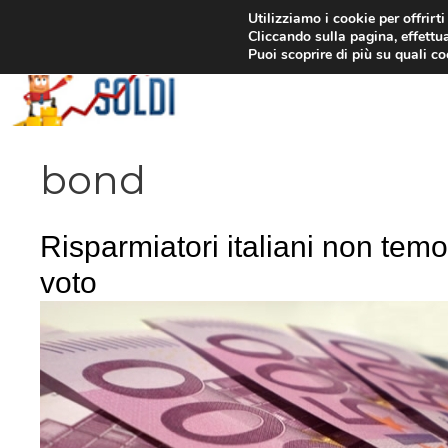
Vai
Utilizziamo i cookie per offrirt
Cliccando sulla pagina, effettua
al
Puoi scoprire di più su quali c
contenuto
bond
Risparmiatori italiani non temo
voto