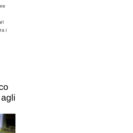
ore
.
ri
ra i
cco
agli