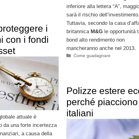
inferiore alla lettera “A”, maggi
sarà il rischio dell’investimento
Tuttavia, secondo la casa d’affa
roteggere i
britannica
M&G
le opportunità t
i con i fondi
bond alto rendimento non
mancheranno anche nel 2013.
sset
Categorie
Come guadagnare
Polizze estere e
perché piacciono 
italiani
lobale attuale è
o da una forte incertezza
inanziari, a causa della