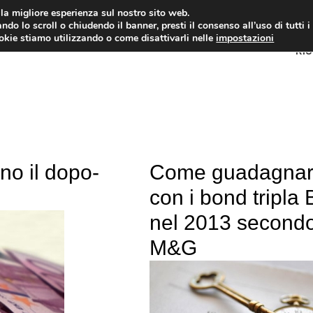
i la migliore esperienza sul nostro sito web.
ndo lo scroll o chiudendo il banner, presti il consenso all’uso di tutti i
ookie stiamo utilizzando o come disattivarli nelle
impostazioni
RI
no il dopo-
Come guadagna
con i bond tripla 
nel 2013 second
M&G