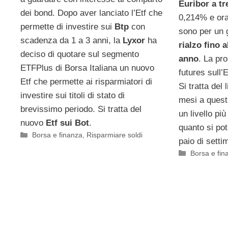
Euribor a t
dei bond. Dopo aver lanciato l’Etf che
0,214% e ora
permette di investire sui
Btp
con
sono per un 
scadenza da 1 a 3 anni, la
Lyxor
ha
rialzo fino 
deciso di quotare sul segmento
anno
. La pro
ETFPlus di Borsa Italiana un nuovo
futures sull’
Etf che permette ai risparmiatori di
Si tratta del 
investire sui titoli di stato di
mesi a quest
brevissimo periodo. Si tratta del
un livello pi
nuovo
Etf sui Bot
.
quanto si po
Categorie
Borsa e finanza
,
Risparmiare soldi
paio di setti
Categorie
Borsa e fin