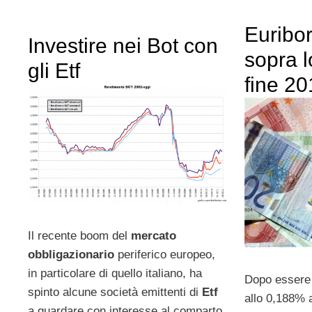
Euribor
Investire nei Bot con
sopra l
gli Etf
fine 2
Il recente boom del
mercato
obbligazionario
periferico europeo,
in particolare di quello italiano, ha
Dopo essere 
spinto alcune società emittenti di
Etf
allo 0,188% a
a guardare con interesse al comparto