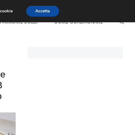
 cookie
Accetta
SPARMIARE SOLDI
COME GUADAGNARE
re
B
o