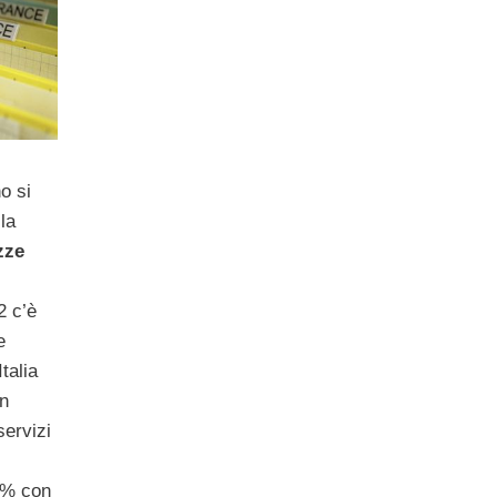
o si
la
zze
2 c’è
e
talia
n
servizi
5% con