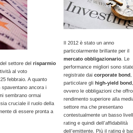
Il 2012 è stato un anno
particolarmente brillante per il
mercato obbligazionario
. Le
 del settore del
risparmio
performance migliori sono stat
ività al voto
registrate dai
corporate bond
,
 25 febbraio. A quanto
particolare gli
high-yield bond
on spaventano ancora i
ovvero le obbligazioni che offr
liani sembrano ormai
rendimento superiore alla medi
ia cruciale il ruolo della
settore ma che presentano
amente di essere pronta a
contestualmente un basso livell
rating e quindi dell’affidabilità
dell’emittente. Più il rating è b