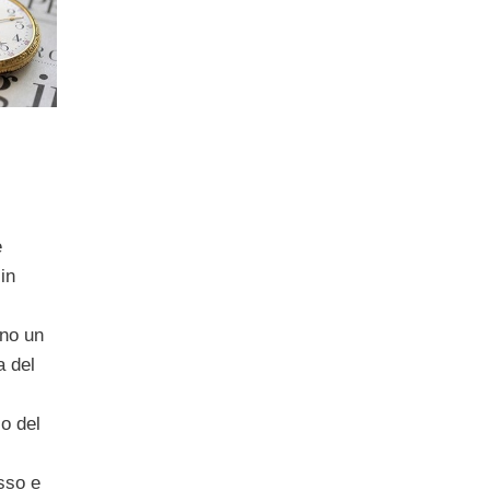
e
 in
,
ono un
a del
o del
asso e