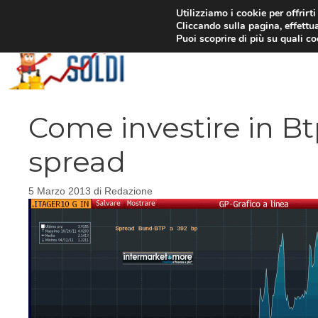
Vai
Utilizziamo i cookie per offrirt
Cliccando sulla pagina, effettua
al
Puoi scoprire di più su quali c
contenuto
Come investire in Bt
spread
5 Marzo 2013
di
Redazione