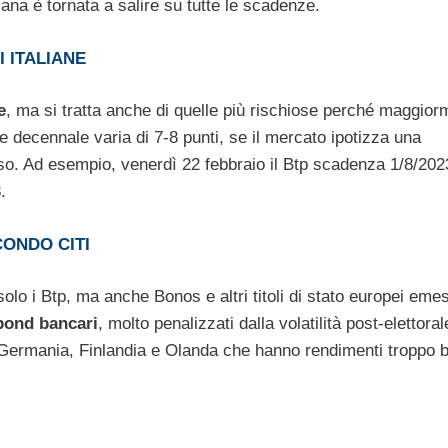
aliana è tornata a salire su tutte le scadenze.
 ITALIANE
e
, ma si tratta anche di quelle più rischiose perché maggior
e decennale varia di 7-8 punti, se il mercato ipotizza una
sso. Ad esempio, venerdì 22 febbraio il Btp scadenza 1/8/202
.
CONDO CITI
solo i Btp, ma anche Bonos e altri titoli di stato europei eme
bond bancari
, molto penalizzati dalla volatilità post-elettoral
di Germania, Finlandia e Olanda che hanno rendimenti troppo b