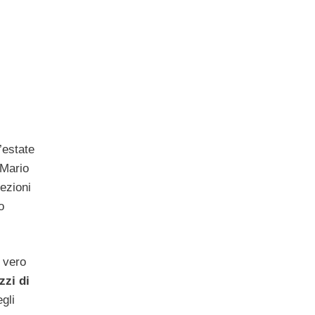
’estate
 Mario
ezioni
o
 vero
zzi di
egli