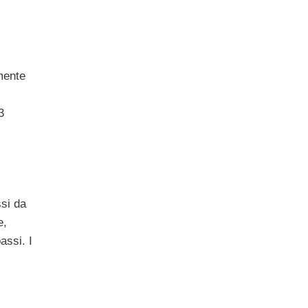
mente
3
ssi da
e,
assi. I