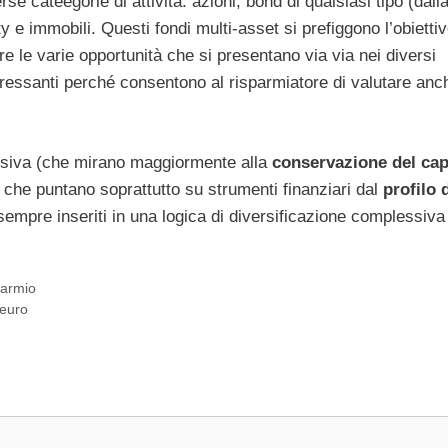
rse cateegorie di attività: azioni, bond di qualsiasi tipo (dall
 e immobili. Questi fondi multi-asset si prefiggono l’obiettiv
re le varie opportunità che si presentano via via nei diversi
ressanti perché consentono al risparmiatore di valutare anch
ensiva (che mirano maggiormente alla
conservazione del cap
 che puntano soprattutto su strumenti finanziari dal
profilo 
empre inseriti in una logica di diversificazione complessiva
parmio
 euro