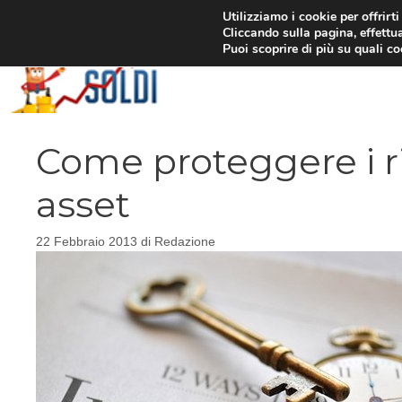
Vai
Utilizziamo i cookie per offrirt
Cliccando sulla pagina, effettua
al
Puoi scoprire di più su quali c
contenuto
Come proteggere i ri
asset
22 Febbraio 2013
di
Redazione