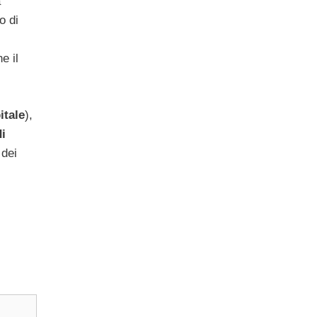
a
o di
e il
itale
),
di
 dei