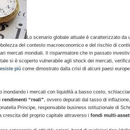
Lo scenario globale attuale è caratterizzato da 
debolezza del contesto macroeconomico e del rischio di conti
vari mercati mondiali. Il risparmiatore che in passato investiv
itale si è scoperto vulnerabile agli shock dei mercati, verifi
esiste più
come dimostrato dalla crisi di alcuni paesi europe
o inondando i mercati con liquidità a basso costo, schiaccia
i
rendimenti “reali”
, ovvero depurati dal tasso di inflazione
natella Principe, responsabile business istituzionale di Sch
a crescita del proprio capitale attraverso i
fondi multi-asset