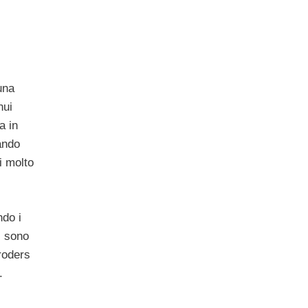
una
nui
a in
cando
i molto
ndo i
, sono
roders
.