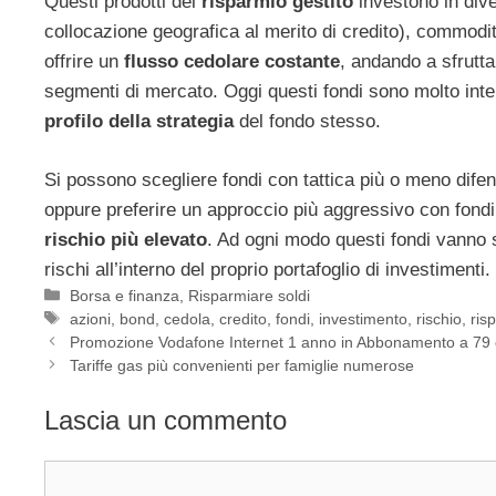
Questi prodotti del
risparmio gestito
investono in dive
collocazione geografica al merito di credito), commodity
offrire un
flusso cedolare costante
, andando a sfrutta
segmenti di mercato. Oggi questi fondi sono molto inte
profilo della strategia
del fondo stesso.
Si possono scegliere fondi con tattica più o meno dif
oppure preferire un approccio più aggressivo con fondi
rischio più elevato
. Ad ogni modo questi fondi vanno s
rischi all’interno del proprio portafoglio di investimenti.
Categorie
Borsa e finanza
,
Risparmiare soldi
Tag
azioni
,
bond
,
cedola
,
credito
,
fondi
,
investimento
,
rischio
,
ris
Promozione Vodafone Internet 1 anno in Abbonamento a 79
Tariffe gas più convenienti per famiglie numerose
Lascia un commento
Commento