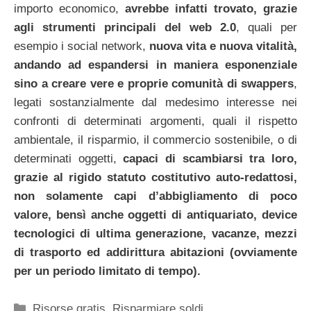
importo economico,
avrebbe infatti trovato, grazie
agli strumenti principali del web 2.0
, quali per
esempio i social network,
nuova vita e nuova vitalità,
andando ad espandersi in maniera esponenziale
sino a creare vere e proprie comunità di swappers
,
legati sostanzialmente dal medesimo interesse nei
confronti di determinati argomenti, quali il rispetto
ambientale, il risparmio, il commercio sostenibile, o di
determinati oggetti,
capaci di scambiarsi tra loro,
grazie al rigido statuto costitutivo auto-redattosi,
non solamente capi d’abbigliamento di poco
valore, bensì anche oggetti di antiquariato, device
tecnologici di ultima generazione, vacanze, mezzi
di trasporto ed addirittura abitazioni (ovviamente
per un periodo limitato di tempo).
Categorie
Risorse gratis
,
Risparmiare soldi