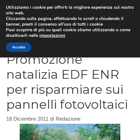
Vai
Utilizziamo i cookie per offrirti la migliore esperienza sul nostro
al
sito web.
Cliccando sulla pagina, effettuando lo scroll o chiudendo il
contenuto
MEN
banner, presti il consenso all’uso di tutti i cookie
Puoi scoprire di più su quali cookie stiamo utilizzando o come
disattivarli nelle
impostazioni
Accetta
Promozione
natalizia EDF ENR
per risparmiare sui
pannelli fotovoltaici
18 Dicembre 2011
di
Redazione