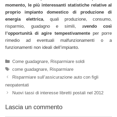
momento, le più interessanti statistiche relative al
proprio impianto domestico di produzione di
energia elettrica
, quali produzione, consumo,
risparmio, guadagno e simili, a
vendo così
l’opportunità di agire tempestivamente
per porre
rimedio ad eventuali malfunzionamenti o a
funzionamenti non ideali dell’impianto.
Categorie
Come guadagnare
,
Risparmiare soldi
Tag
come guadagnare
,
Risparmiare
Risparmiare sull’assicurazione auto con figli
neopatentati
Nuovi tassi di interesse libretti postali nel 2012
Lascia un commento