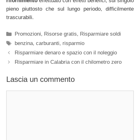
rifornimento
effettuato con effetti benefici, sul singolo
pieno piuttosto che sul lungo periodo, difficilmente
trascurabili.
Categorie
Promozioni
,
Risorse gratis
,
Risparmiare soldi
Tag
benzina
,
carburanti
,
risparmio
Risparmiare denaro e spazio con il noleggio
Risparmiare in Calabria con il chilometro zero
Lascia un commento
Commento