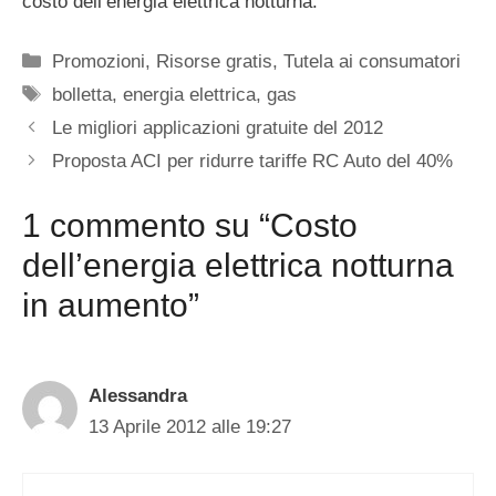
costo dell’energia elettrica notturna.
Categorie
Promozioni
,
Risorse gratis
,
Tutela ai consumatori
Tag
bolletta
,
energia elettrica
,
gas
Le migliori applicazioni gratuite del 2012
Proposta ACI per ridurre tariffe RC Auto del 40%
1 commento su “Costo
dell’energia elettrica notturna
in aumento”
Alessandra
13 Aprile 2012 alle 19:27