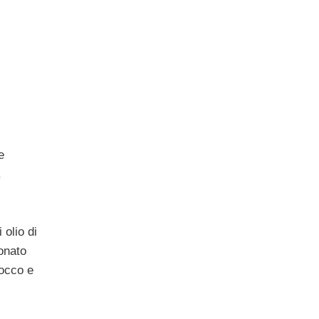
e
.
 olio di
bonato
cocco e