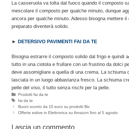
La casseruola va tolta dal fuoco quando il composto sarà
mescolare il composto per qualche minuto, dunque aggi
ancora per qualche minuto. Adesso bisogna mettere il co
preparato diventerà solido.
►
DETERSIVO PAVIMENTI FAI DA TE
Bisogna estrarre il composto solido dal frigo e quindi a
tutto in una ciotola e frullare con un frustino da dolci
deve assomigliare a quella di una crema. La schiuma d
lasciata in un luogo abbastanza fresco. La schiuma cr
pelle del viso, il tutto senza rischi per la pelle.
Categorie
Prodotti fai da te
Tag
fai da te
Buoni sconto da 10 euro su prodotti Bic
Offerte estive in Elettronica su Amazon fino al 5 agosto
Lascia un commento