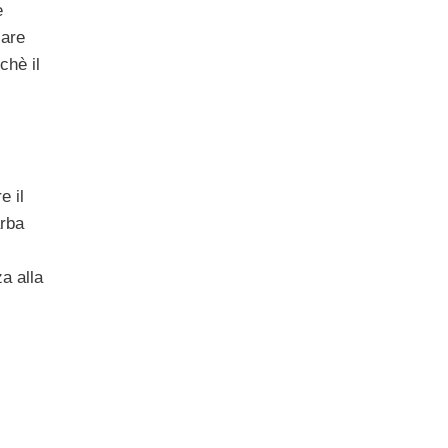
e
lare
chè il
e il
arba
a alla