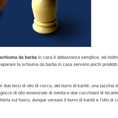
schiuma da barba
in casa è abbastanza semplice, ed inoltr
reparare la schiuma da barba in casa servono pochi prodotti
ue terzi di olio di cocco, del burro di karité, una tazzina di
e gocce di olio essenziale di menta e due cucchiaini di bicar
rla sul fuoco, dunque versare il burro di karité e l’olio di 