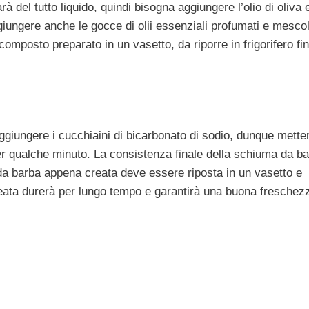
 del tutto liquido, quindi bisogna aggiungere l’olio di oliva 
ungere anche le gocce di olii essenziali profumati e mesco
mposto preparato in un vasetto, da riporre in frigorifero fin
ggiungere i cucchiaini di bicarbonato di sodio, dunque metter
 per qualche minuto. La consistenza finale della schiuma da b
a barba appena creata deve essere riposta in un vasetto e
eata durerà per lungo tempo e garantirà una buona freschezz