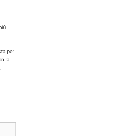
più
sta per
on la
a