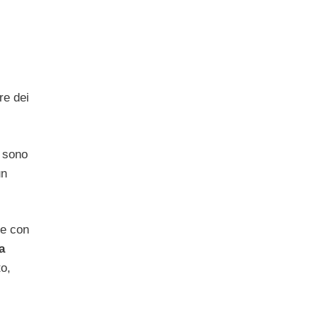
re dei
e sono
un
re con
a
to,