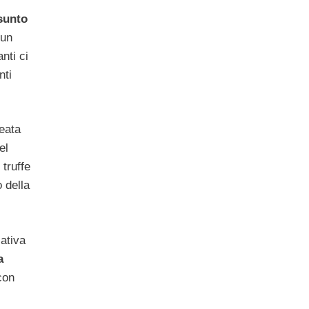
sunto
 un
nti ci
nti
reata
el
 truffe
 della
lativa
a
con