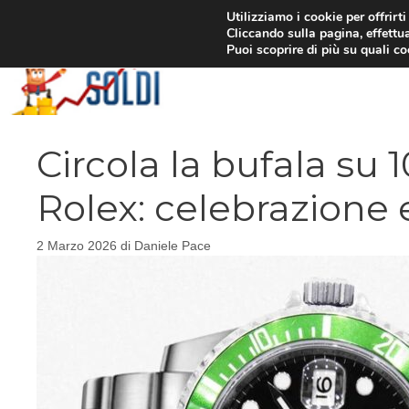
Vai
Utilizziamo i cookie per offrirt
Cliccando sulla pagina, effettua
al
Puoi scoprire di più su quali c
contenuto
Circola la bufala su
Rolex: celebrazione 
2 Marzo 2026
di
Daniele Pace