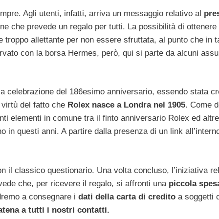
mpre. Agli utenti, infatti, arriva un messaggio relativo al
pre
ne che prevede un regalo per tutti. La possibilità di ottenere
troppo allettante per non essere sfruttata, al punto che in ta
vato con la borsa Hermes, però, qui si parte da alcuni assu
e la celebrazione del 186esimo anniversario, essendo stata c
virtù del fatto che
Rolex nasce a Londra nel 1905.
Come d
nti elementi in comune tra il finto anniversario Rolex ed altre
 questi anni. A partire dalla presenza di un link all’interno
n il classico questionario. Una volta concluso, l’iniziativa re
de che, per ricevere il regalo, si affronti una
piccola spes
andremo a consegnare i
dati della carta di credito
a soggetti 
ena a tutti i nostri contatti.