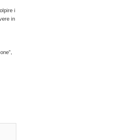
olpire i
vere in
ione”,