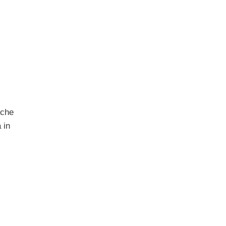
nche
 in