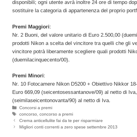
disponibili; ogni utente avrà inoltre 24 ore di tempo do
sostituire la categoria di appartenenza del proprio portf
Premi Maggiori
:
Nr. 2 Buoni, del valore unitario di Euro 2.500,00 (due
prodotti Nikon a scelta del vincitore tra quelli che gli
vincitore potrà liberamente scegliere quali prodotti Ni
(duemilacinquecento/00).
Premi Minori
:
Nr. 10 Fotocamere Nikon D5200 + Obiettivo Nikkor 18
Euro 669,09 (seicentosessantanove/09) al netto di Iva
(seimilaseicentonovanta/90) al netto di Iva.
Categorie
Concorsi a premi
Tag
concorso
,
concorso a premi
Crema anticellulite fai da te per risparmiare
Migliori conti correnti a zero spese settembre 2013