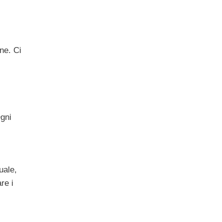
ne. Ci
Ogni
uale,
re i