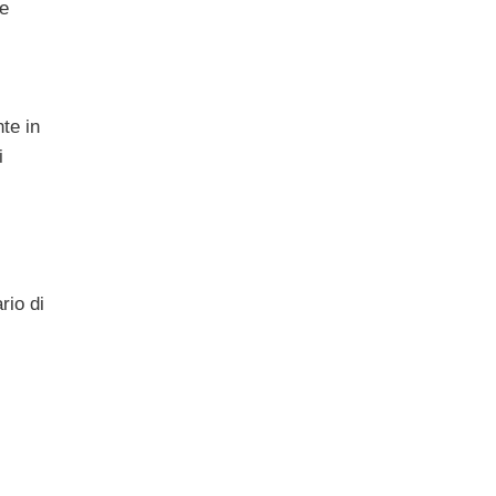
 e
te in
i
rio di