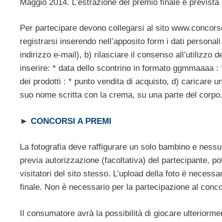
Maggio 2014. L’estrazione del premio finale è prevista
Per partecipare devono collegarsi al sito www.concors
registrarsi inserendo nell’apposito form i dati personal
indirizzo e-mail), b) rilasciare il consenso all’utilizzo
inserire: * data dello scontrino in formato ggmmaaaa :
dei prodotti : * punto vendita di acquisto, d) caricare un
suo nome scritta con la crema, su una parte del corpo
►
CONCORSI A PREMI
La fotografia deve raffigurare un solo bambino e ness
previa autorizzazione (facoltativa) del partecipante, pot
visitatori del sito stesso. L’upload della foto è necess
finale. Non è necessario per la partecipazione al conco
Il consumatore avrà la possibilità di giocare ulteriorm