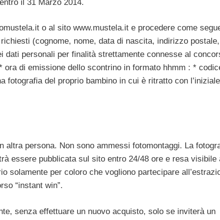
 entro il 31 Marzo 2014.
omustela.it o al sito www.mustela.it e procedere come segue
i richiesti (cognome, nome, data di nascita, indirizzo postale,
 dei dati personali per finalità strettamente connesse al concor
 * ora di emissione dello scontrino in formato hhmm : * codi
a fotografia del proprio bambino in cui è ritratto con l’iniziale
.
un altra persona. Non sono ammessi fotomontaggi. La fotogra
rà essere pubblicata sul sito entro 24/48 ore e resa visibile a 
ario solamente per coloro che vogliono partecipare all’estrazi
rso “instant win”.
ente, senza effettuare un nuovo acquisto, solo se inviterà un