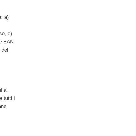
: a)
so, c)
ce EAN
 del
fia,
tutti i
one