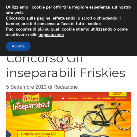
Vai
Utilizziamo i cookie per offrirti la migliore esperienza sul nostro
al
sito web.
Cliccando sulla pagina, effettuando lo scroll o chiudendo il
contenuto
MEN
banner, presti il consenso all’uso di tutti i cookie
Puoi scoprire di più su quali cookie stiamo utilizzando o come
disattivarli nelle
impostazioni
Accetta
Concorso Gli
inseparabili Friskies
5 Settembre 2013
di
Redazione