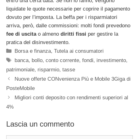
entro una certa data. Se non lo fanno, vengono
liquidate le quote necessarie per coprire il pagamento
dovuto per l’imposta. La beffa per i risparmiatori
arriva, però, dalle commissioni: molti fondi prevedono
fee di uscita
o almeno
diritti fissi
per gestire la
pratica del disinvestimento.
Categorie
Borsa e finanza
,
Tutela ai consumatori
Tag
banca
,
bollo
,
conto corrente
,
fondi
,
investimento
,
patrimoniale
,
risparmio
,
tasse
Nuove offerte CONvenienza Più e Mobile 3Giga di
PosteMobile
Migliori conti deposito con rendimenti superiori al
4%
Lascia un commento