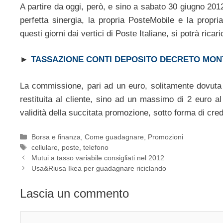
A partire da oggi, però, e sino a sabato 30 giugno 2012
perfetta sinergia, la propria PosteMobile e la prop
questi giorni dai vertici di Poste Italiane, si potrà ric
►
TASSAZIONE CONTI DEPOSITO DECRETO MON
La commissione, pari ad un euro, solitamente dovuta p
restituita al cliente, sino ad un massimo di 2 euro 
validità della succitata promozione, sotto forma di cred
Categorie
Borsa e finanza
,
Come guadagnare
,
Promozioni
Tag
cellulare
,
poste
,
telefono
Mutui a tasso variabile consigliati nel 2012
Usa&Riusa Ikea per guadagnare riciclando
Lascia un commento
Commento