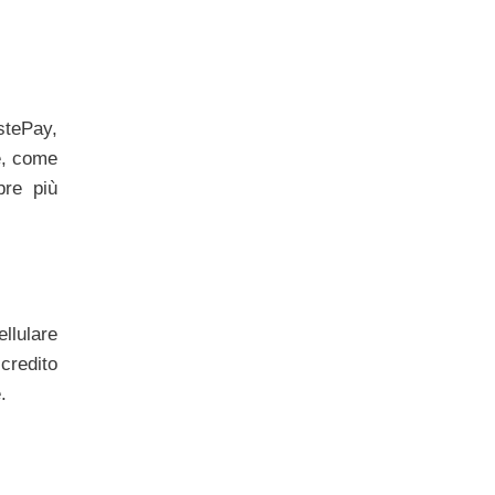
stePay,
e, come
pre più
llulare
credito
.