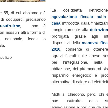
La cosiddetta detrazio
e 55, di cui abbiamo già
agevolazione fiscale sulla
di occuparci precisando
casa
introdotta dalla finanziar
sufruirne
, non è
congiuntamente alla
detrazio
on nessun altra forma di
prorogata grazie agli inte
ne nazionale, locale o
dispositivi della
manovra fina
le.
2010
, consente di ottenere
sgravi fiscali sulle spese so
obiliare
per l’integrazione, nella p
abitazione, dei più moderni sis
risparmio energetico e prod
alternativa di calore ed elettrici
Molti si chiedono, però, chi
può usufruire della su
agevolazione e noi, che da se