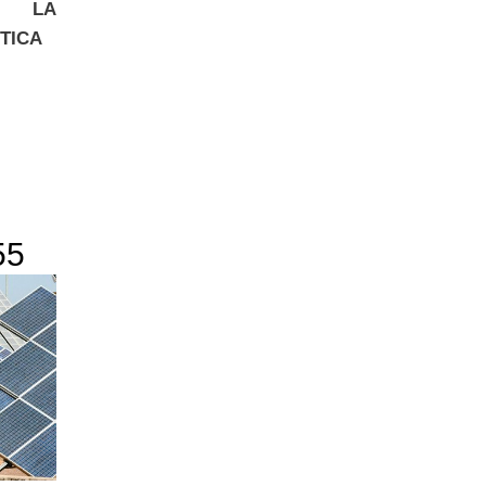
R LA
TICA
55