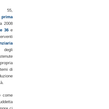
ne 55,
 prima
ia 2008
ne 36
e
rventi
nziaria
 degli
stenute
ropria
temi di
uzione
tà.
 e come
ddetta
mpre ci