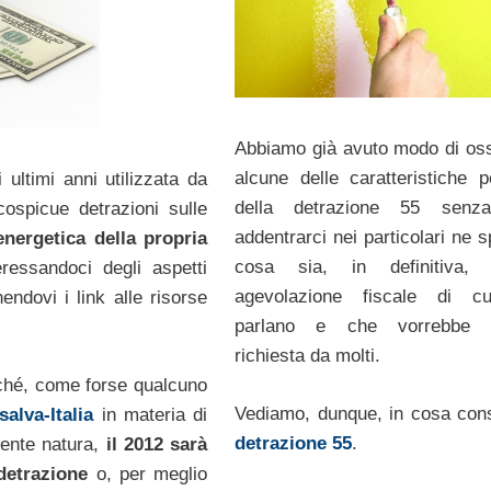
Abbiamo già avuto modo di os
alcune delle caratteristiche pe
i ultimi anni utilizzata da
della detrazione 55 senz
cospicue detrazioni sulle
addentrarci nei particolari ne 
energetica della propria
cosa sia, in definitiva, 
ressandoci degli aspetti
agevolazione fiscale di cui
endovi i link alle risorse
parlano e che vorrebbe 
richiesta da molti.
hé, come forse qualcuno
Vediamo, dunque, in cosa cons
alva-Italia
in materia di
detrazione 55
.
erente natura,
il 2012 sarà
detrazione
o, per meglio