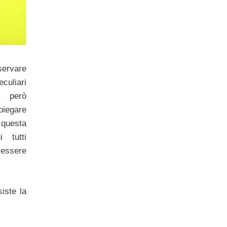
servare
culiari
a però
spiegare
questa
 tutti
essere
iste la