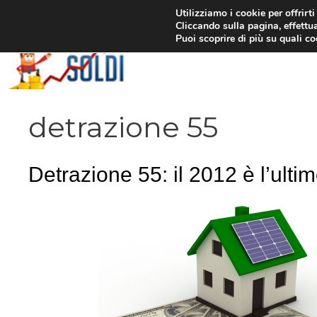
Vai
Utilizziamo i cookie per offrirt
Cliccando sulla pagina, effettua
al
Puoi scoprire di più su quali c
contenuto
detrazione 55
Detrazione 55: il 2012 è l’ulti