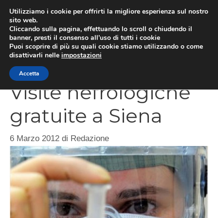
Vai
Utilizziamo i cookie per offrirti la migliore esperienza sul nostro
al
sito web.
Cliccando sulla pagina, effettuando lo scroll o chiudendo il
contenuto
MEN
banner, presti il consenso all’uso di tutti i cookie
Puoi scoprire di più su quali cookie stiamo utilizzando o come
disattivarli nelle
impostazioni
Accetta
Visite nefrologiche
gratuite a Siena
6 Marzo 2012
di
Redazione