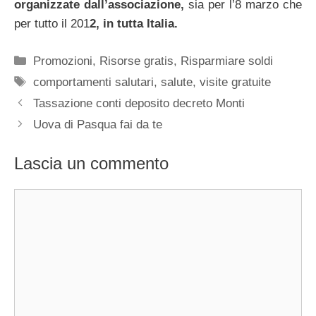
organizzate dall’associazione,
sia per l’8 marzo che
per tutto il 201
2, in tutta Italia.
Categorie
Promozioni
,
Risorse gratis
,
Risparmiare soldi
Tag
comportamenti salutari
,
salute
,
visite gratuite
Tassazione conti deposito decreto Monti
Uova di Pasqua fai da te
Lascia un commento
Commento