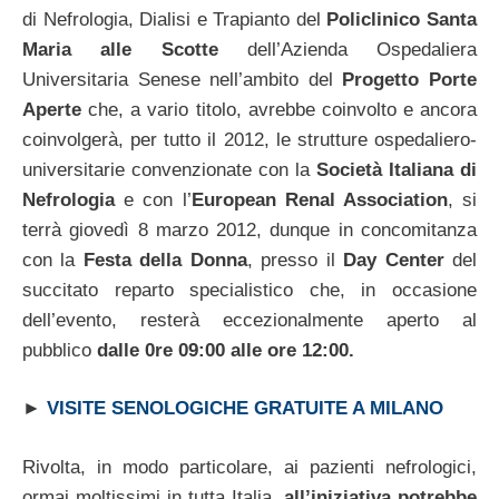
di Nefrologia, Dialisi e Trapianto del
Policlinico Santa
Maria alle Scotte
dell’Azienda Ospedaliera
Universitaria Senese nell’ambito del
Progetto Porte
Aperte
che, a vario titolo, avrebbe coinvolto e ancora
coinvolgerà, per tutto il 2012, le strutture ospedaliero-
universitarie convenzionate con la
Società Italiana di
Nefrologia
e con l’
European Renal Association
, si
terrà giovedì 8 marzo 2012, dunque in concomitanza
con la
Festa della Donna
, presso il
Day Center
del
succitato reparto specialistico che, in occasione
dell’evento, resterà eccezionalmente aperto al
pubblico
dalle 0re 09:00 alle ore 12:00.
►
VISITE SENOLOGICHE GRATUITE A MILANO
Rivolta, in modo particolare, ai pazienti nefrologici,
ormai moltissimi in tutta Italia,
all’iniziativa potrebbe