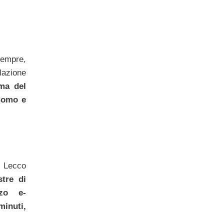
 sempre,
lazione
rma del
 Como e
di Lecco
stre di
zzo e-
minuti,