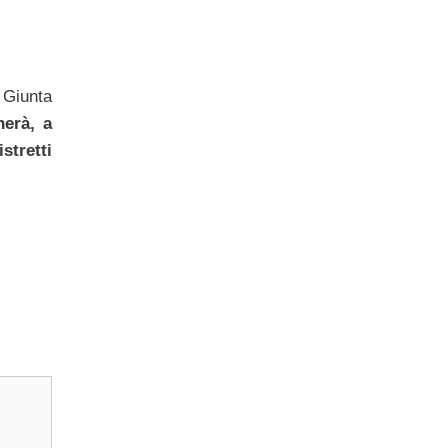
a Giunta
erà, a
stretti