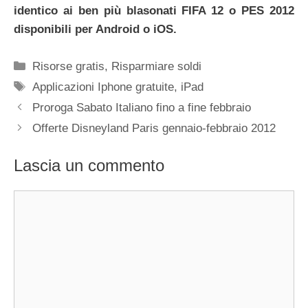
identico ai ben più blasonati FIFA 12 o PES 2012
disponibili per Android o iOS.
Categorie
Risorse gratis
,
Risparmiare soldi
Tag
Applicazioni Iphone gratuite
,
iPad
Proroga Sabato Italiano fino a fine febbraio
Offerte Disneyland Paris gennaio-febbraio 2012
Lascia un commento
Commento