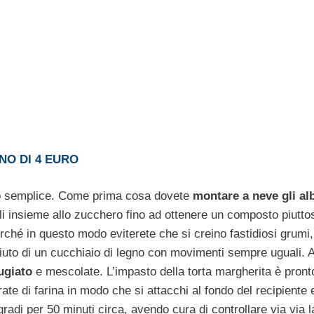
NO DI 4 EURO
to semplice. Come prima cosa dovete
montare a neve gli al
rli insieme allo zucchero fino ad ottenere un composto piutto
ché in questo modo eviterete che si creino fastidiosi grumi,
’aiuto di un cucchiaio di legno con movimenti sempre uguali. 
ugiato
e mescolate. L’impasto della torta margherita è pront
te di farina in modo che si attacchi al fondo del recipiente 
gradi per 50 minuti circa, avendo cura di controllare via via l