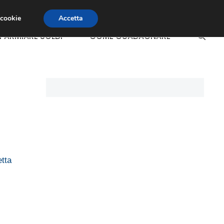
 cookie
Accetta
SPARMIARE SOLDI
COME GUADAGNARE
etta