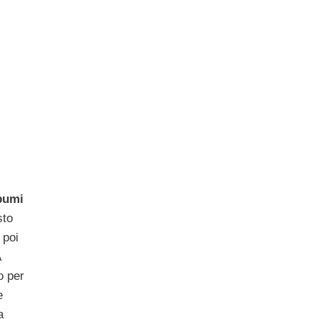
bumi
sto
 poi
A
o per
e
a