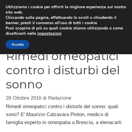
Vai
Utilizziamo i cookie per offrirti la migliore esperienza sul nostro
al
sito web.
Cliccando sulla pagina, effettuando lo scroll o chiudendo il
contenuto
MEN
banner, presti il consenso all’uso di tutti i cookie
Puoi scoprire di più su quali cookie stiamo utilizzando o come
disattivarli nelle
impostazioni
Accetta
Rimedi omeopatici
contro i disturbi del
sonno
28 Ottobre 2016
di
Redazione
Rimedi omeopatici contro i disturbi del sonno: quali
sono? E’ Maurizio Calzavara Pinton, medico di
famiglia esperto in omeopatia a Brescia, a elenacarli: