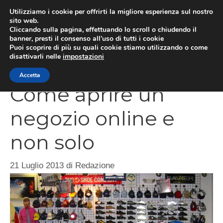
Vai
Utilizziamo i cookie per offrirti la migliore esperienza sul nostro
al
sito web.
Cliccando sulla pagina, effettuando lo scroll o chiudendo il
contenuto
MEN
banner, presti il consenso all’uso di tutti i cookie
Puoi scoprire di più su quali cookie stiamo utilizzando o come
disattivarli nelle
impostazioni
Accetta
Come aprire un
negozio online e
non solo
21 Luglio 2013
di
Redazione