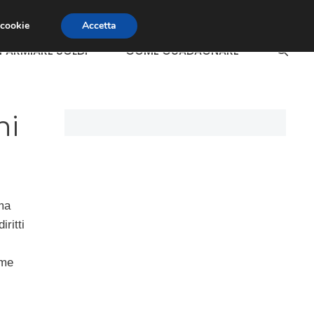
 cookie
Accetta
SPARMIARE SOLDI
COME GUADAGNARE
ni
ma
ritti
ime