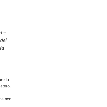
 che
 del
ifa
are la
estero,
he non