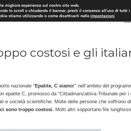
i la migliore esperienza sul nostro sito web.
ndo lo scroll o chiudendo il banner, presti il consenso all’uso di tutti i
ookie stiamo utilizzando o come disattivarli nelle
impostazioni
RI
ppo costosi e gli italia
orto nazionale “
Epatite, C siamo
!” nell’ambito del program
on epatite C, promosso da “Cittadinanzattiva-Tribunale per i di
ti e società scientifiche. Molte delle persone che soffrono di
i sono troppo costosi.
Molti altri sopportano file lunghiss