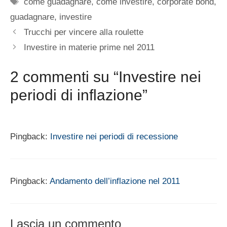
Tag
come guadagnare
,
come investire
,
corporate bond
,
guadagnare
,
investire
Trucchi per vincere alla roulette
Investire in materie prime nel 2011
2 commenti su “Investire nei
periodi di inflazione”
Pingback:
Investire nei periodi di recessione
Pingback:
Andamento dell’inflazione nel 2011
Lascia un commento