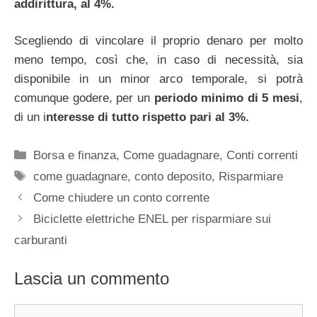
addirittura, al 4%.
Scegliendo di vincolare il proprio denaro per molto
meno tempo, così che, in caso di necessità, sia
disponibile in un minor arco temporale, si potrà
comunque godere, per un
periodo minimo di 5 mesi
,
di un i
nteresse di tutto rispetto pari al 3%.
Categorie
Borsa e finanza
,
Come guadagnare
,
Conti correnti
Tag
come guadagnare
,
conto deposito
,
Risparmiare
Come chiudere un conto corrente
Biciclette elettriche ENEL per risparmiare sui
carburanti
Lascia un commento
Commento