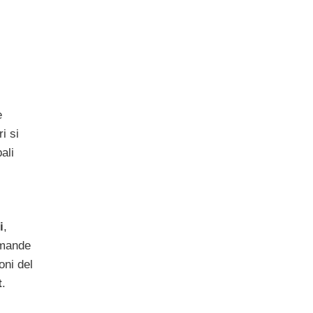
e
i si
ali
i
,
omande
oni del
t
.