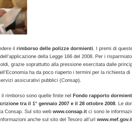
edere il
rimborso delle polizze dormienti
. I premi di quest
dell’applicazione della Legge 166 del 2008. Per i risparmiator
oldi, grazie soprattutto alla pressione esercitata dalle princip
ll’Economia ha da poco riaperto i termini per la richiesta di
ervizi assicurativi pubblici (Consap).
l rimborso sono quelle finite nel
Fondo rapporto dormient
crizione tra il 1° gennaio 2007 e il 28 ottobre 2008
. Le d
lla Consap. Sul sito web
www.consap.it
ci sono le informazi
informazioni anche sul sito del Tesoro all’url
www.mef.gov.i