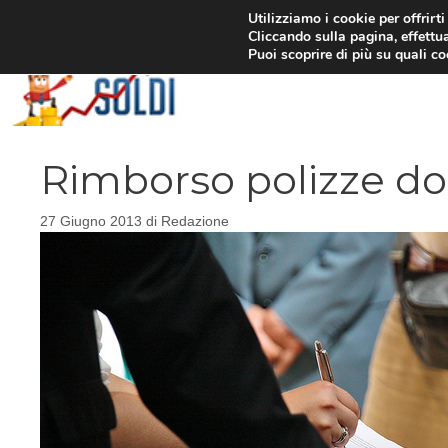
Vai
Utilizziamo i cookie per offrirt
Cliccando sulla pagina, effettua
al
Puoi scoprire di più su quali c
contenuto
Rimborso polizze do
27 Giugno 2013
di
Redazione