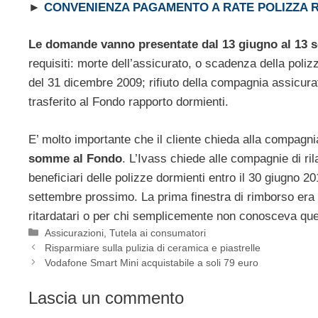
►
CONVENIENZA PAGAMENTO A RATE POLIZZA 
Le domande vanno presentate dal 13 giugno al 13 
requisiti: morte dell’assicurato, o scadenza della poli
del 31 dicembre 2009; rifiuto della compagnia assicurati
trasferito al Fondo rapporto dormienti.
E’ molto importante che il cliente chieda alla compagnia 
somme al Fondo
. L’Ivass chiede alle compagnie di ri
beneficiari delle polizze dormienti entro il 30 giugno 20
settembre prossimo. La prima finestra di rimborso era s
ritardatari o per chi semplicemente non conosceva qu
Categorie
Assicurazioni
,
Tutela ai consumatori
Risparmiare sulla pulizia di ceramica e piastrelle
Vodafone Smart Mini acquistabile a soli 79 euro
Lascia un commento