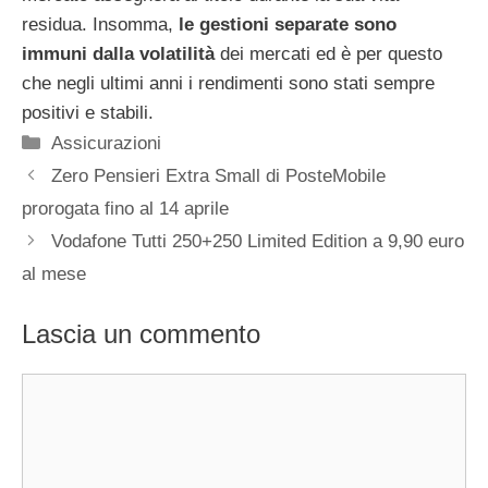
residua. Insomma,
le gestioni separate sono
immuni dalla volatilità
dei mercati ed è per questo
che negli ultimi anni i rendimenti sono stati sempre
positivi e stabili.
Categorie
Assicurazioni
Zero Pensieri Extra Small di PosteMobile
prorogata fino al 14 aprile
Vodafone Tutti 250+250 Limited Edition a 9,90 euro
al mese
Lascia un commento
Commento