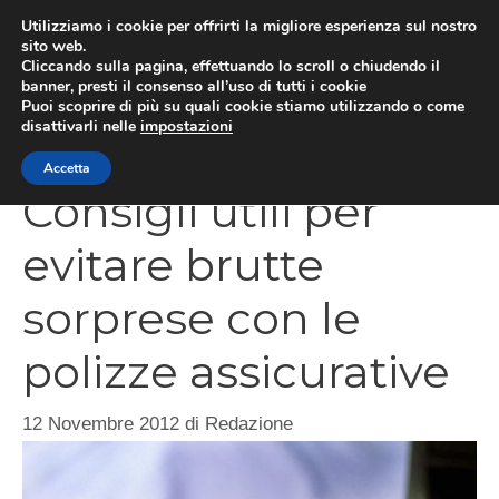
Vai
Utilizziamo i cookie per offrirti la migliore esperienza sul nostro
al
sito web.
Cliccando sulla pagina, effettuando lo scroll o chiudendo il
contenuto
MEN
banner, presti il consenso all’uso di tutti i cookie
Puoi scoprire di più su quali cookie stiamo utilizzando o come
disattivarli nelle
impostazioni
Accetta
Consigli utili per
evitare brutte
sorprese con le
polizze assicurative
12 Novembre 2012
di
Redazione