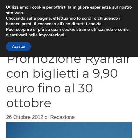
Vai
Utilizziamo i cookie per offrirti la migliore esperienza sul nostro
al
sito web.
Cliccando sulla pagina, effettuando lo scroll o chiudendo il
contenuto
MEN
banner, presti il consenso all’uso di tutti i cookie
Puoi scoprire di più su quali cookie stiamo utilizzando o come
disattivarli nelle
impostazioni
Accetta
Promozione Ryanair
con biglietti a 9,90
euro fino al 30
ottobre
26 Ottobre 2012
di
Redazione