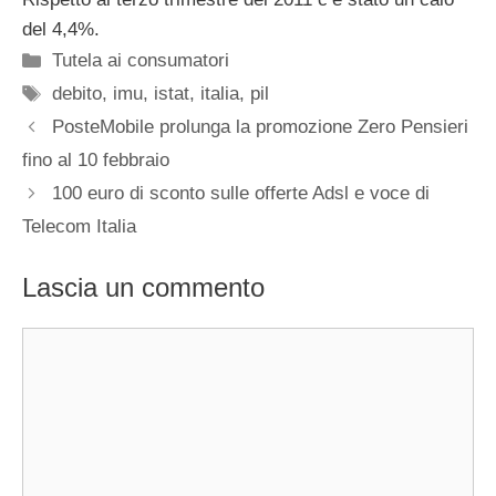
del 4,4%.
Categorie
Tutela ai consumatori
Tag
debito
,
imu
,
istat
,
italia
,
pil
PosteMobile prolunga la promozione Zero Pensieri
fino al 10 febbraio
100 euro di sconto sulle offerte Adsl e voce di
Telecom Italia
Lascia un commento
Commento