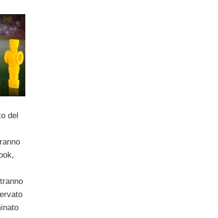
to del
eranno
book,
otranno
servato
minato