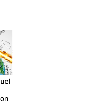
quel
pon