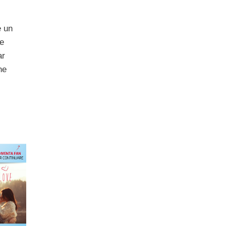
e un
ue
ar
ne