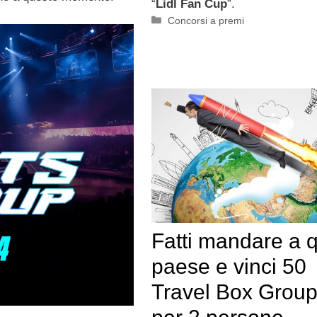
“
Lidl Fan Cup
”.
Categorie
Concorsi a premi
Fatti mandare a 
paese e vinci 50
Travel Box Grou