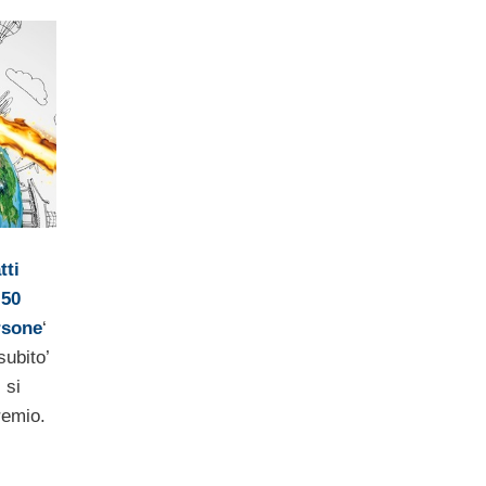
tti
 50
rsone
‘
ubito’
 si
remio.