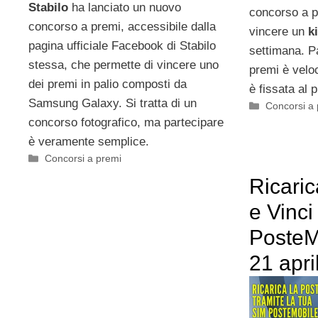
Stabilo
ha lanciato un nuovo
concorso a p
concorso a premi, accessibile dalla
vincere un
k
pagina ufficiale Facebook di Stabilo
settimana. P
stessa, che permette di vincere uno
premi è velo
dei premi in palio composti da
è fissata al
Samsung Galaxy. Si tratta di un
Categorie
Concorsi a
concorso fotografico, ma partecipare
è veramente semplice.
Categorie
Concorsi a premi
Ricaric
e Vinci
PosteMo
21 apri