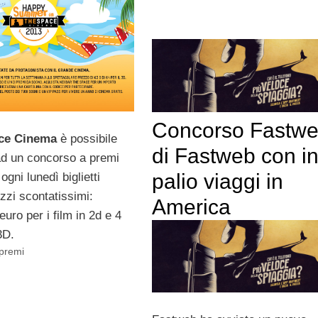
Concorso Fastwe
ce Cinema
è possibile
di Fastweb con i
ad un concorso a premi
palio viaggi in
ogni lunedì biglietti
zzi scontatissimi:
America
uro per i film in 2d e 4
3D.
 premi