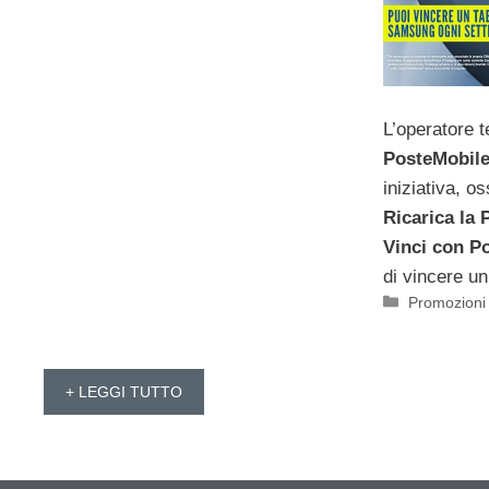
L’operatore t
PosteMobil
iniziativa, 
Ricarica la 
Vinci con P
di vincere u
Categorie
Promozioni
+ LEGGI TUTTO