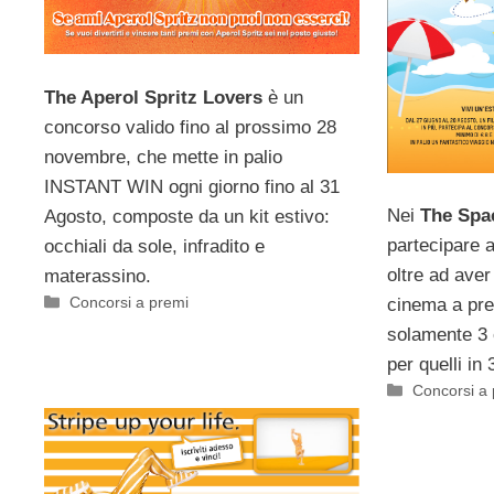
The Aperol Spritz Lovers
è un
concorso valido fino al prossimo 28
novembre, che mette in palio
INSTANT WIN ogni giorno fino al 31
Nei
The Spa
Agosto, composte da un kit estivo:
partecipare 
occhiali da sole, infradito e
oltre ad aver 
materassino.
Categorie
Concorsi a premi
cinema a pre
solamente 3 e
per quelli in 
Categorie
Concorsi a