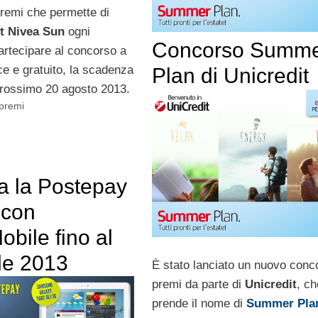
remi che permette di
it Nivea Sun
ogni
Concorso Summ
artecipare al concorso a
ce e gratuito, la scadenza
Plan di Unicredit
 prossimo 20 agosto 2013.
 premi
a la Postepay
 con
bile fino al
le 2013
È stato lanciato un nuovo conc
premi da parte di
Unicredit
, ch
prende il nome di
Summer Pla