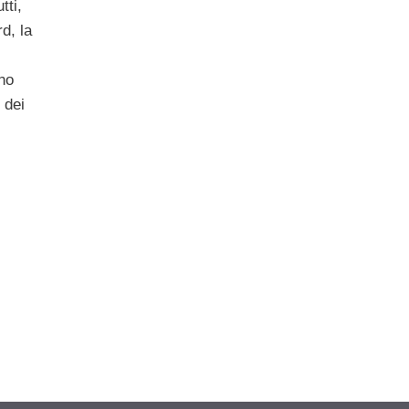
tti,
d, la
no
 dei