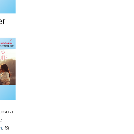
er
orso a
e
n
. Si