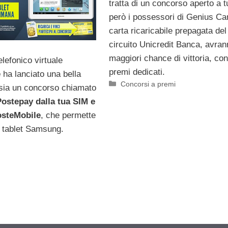
tratta di un concorso aperto a tu
però i possessori di Genius Car
carta ricaricabile prepagata del
circuito Unicredit Banca, avran
maggiori chance di vittoria, con
elefonico virtuale
premi dedicati.
e
ha lanciato una bella
Categorie
Concorsi a premi
ossia un concorso chiamato
Postepay dalla tua SIM e
osteMobile
, che permette
n tablet Samsung.