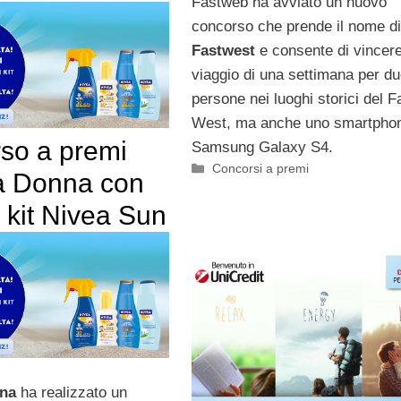
Fastweb ha avviato un nuovo
concorso che prende il nome di
Fastwest
e consente di vincer
viaggio di una settimana per d
persone nei luoghi storici del F
West, ma anche uno smartpho
so a premi
Samsung Galaxy S4.
Categorie
Concorsi a premi
a Donna con
o kit Nivea Sun
nna
ha realizzato un