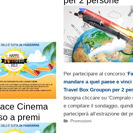
per 2 persone
Per partecipare al concorso ‘
Fa
mandare a quel paese e vinci
Travel Box Groupon per 2 pe
bisogna cliccare su ‘Compralo s
pace Cinema
e compilare il sondaggio, quindi
parteciperà all’estrazione del p
so a premi
Categorie
Promozioni