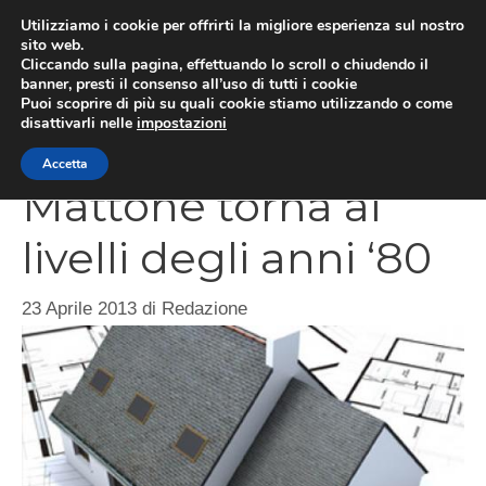
Vai
Utilizziamo i cookie per offrirti la migliore esperienza sul nostro
al
sito web.
Cliccando sulla pagina, effettuando lo scroll o chiudendo il
contenuto
MEN
banner, presti il consenso all’uso di tutti i cookie
Puoi scoprire di più su quali cookie stiamo utilizzando o come
disattivarli nelle
impostazioni
Accetta
Mattone torna ai
livelli degli anni ‘80
23 Aprile 2013
di
Redazione