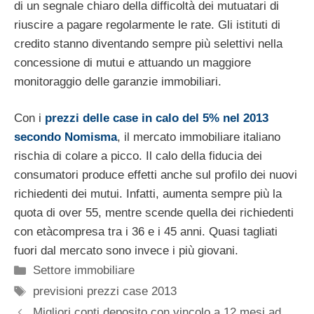
di un segnale chiaro della difficoltà dei mutuatari di
riuscire a pagare regolarmente le rate. Gli istituti di
credito stanno diventando sempre più selettivi nella
concessione di mutui e attuando un maggiore
monitoraggio delle garanzie immobiliari.
Con i
prezzi delle case in calo del 5% nel 2013
secondo Nomisma
, il mercato immobiliare italiano
rischia di colare a picco. Il calo della fiducia dei
consumatori produce effetti anche sul profilo dei nuovi
richiedenti dei mutui. Infatti, aumenta sempre più la
quota di over 55, mentre scende quella dei richiedenti
con etàcompresa tra i 36 e i 45 anni. Quasi tagliati
fuori dal mercato sono invece i più giovani.
Categorie
Settore immobiliare
Tag
previsioni prezzi case 2013
Migliori conti deposito con vincolo a 12 mesi ad