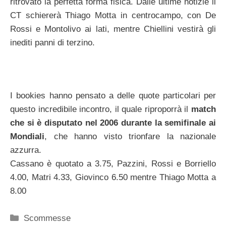
ritrovato la perfetta forma fisica. Dalle ultime notizie il
CT schiererà Thiago Motta in centrocampo, con De
Rossi e Montolivo ai lati, mentre Chiellini vestirà gli
inediti panni di terzino.
I bookies hanno pensato a delle quote particolari per
questo incredibile incontro, il quale riproporrà il
match
che si è disputato nel 2006 durante la semifinale ai
Mondiali
, che hanno visto trionfare la nazionale
azzurra.
Cassano è quotato a 3.75, Pazzini, Rossi e Borriello
4.00, Matri 4.33, Giovinco 6.50 mentre Thiago Motta a
8.00
Categorie
Scommesse